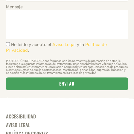
Mensaje
He leído y acepto el
Aviso Legal
y la
Política de
Privacidad
.
PROTECCIÓN DE DATOS: De conformidad con las normativas de protección de datos, le
facilitamos la siguiente información del tratamiento: Responsable: Bárbara Vázquez de la Oliva
Fines del tratamiento: mantener una relación comercial y enviar comunicaciones de productos
o servicios Derechos que le asisten: acceso, rectificación, portabilidad, supresión, limitación y
oposición Más información del tratamiento en la Política de privacidad
ENVIAR
ACCESIBILIDAD
AVISO LEGAL
POLÍTICA DE COOKIES